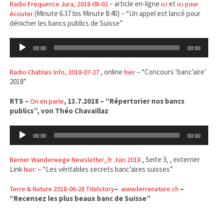
– article en-ligne
et
Radio Frequence Jura, 2018-08-02
ici
ici pour
(Minute 6.37 bis Minute 8:40) – “Un appel est lancé pour
écouter
dénicher les bancs publics de Suisse”
Audio-
00:00
00:00
Player
, online
– “Concours ‘banc’aire’
Radio Chablais Info, 2018-07-27
hier
2018”
RTS –
, 13.7.2018 – “Répertorier nos bancs
On en parle
publics”, von Théo Chavaillaz
Audio-
00:00
00:00
Player
, Seite 3, , externer
Berner Wanderwege Newsletter_fr Juin 2018
Link
: – “Les véritables secrets banc’aires suisses”
hier
–
–
Terre & Nature 2018-06-28 Titelstory
www.terre
nature.ch
“Recensez les plus beaux banc de Suisse”