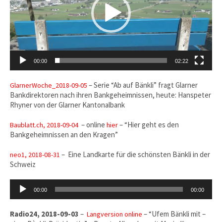
00:00
02:22
– Serie “Ab auf Bänkli” fragt Glarner
GlarnerWoche_2018-09-05
Bankdirektoren nach ihren Bankgeheimnissen, heute: Hanspeter
Rhyner von der Glarner Kantonalbank
– online
– “Hier geht es den
Baublatt.ch, 2018-09-04
hier
Bankgeheimnissen an den Kragen”
– Eine Landkarte für die schönsten Bänkli in der
neo1, 2018-08-31
Schweiz
Audio-
00:00
00:00
Player
Radio24, 2018-09-03
–
– “Ufem Bänkli mit –
Langversion online