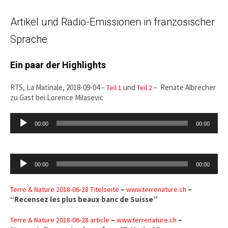
Artikel und Radio-Emissionen in französischer
Sprache
Ein paar der Highlights
RTS, La Matinale, 2018-09-04 –
und
– Renate Albrecher
Teil 1
Teil 2
zu Gast bei Lorence Milasevic
Audio-
00:00
00:00
Player
Audio-
00:00
00:00
Player
–
–
Terre & Nature 2018-06-28 Titelseite
www.terre
nature.ch
“Recensez les plus beaux banc de Suisse”
–
–
Terre & Nature 2018-06-28 article
www.terre
nature.ch