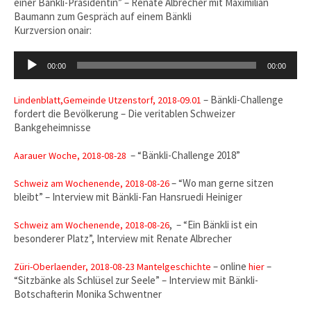
einer Bànkli-Präsidentin” – Renate Albrecher mit Maximilian
Baumann zum Gespräch auf einem Bänkli
Kurzversion onair:
Audio-
00:00
00:00
Player
– Bänkli-Challenge
Lindenblatt,Gemeinde Utzenstorf, 2018-09.01
fordert die Bevölkerung – Die veritablen Schweizer
Bankgeheimnisse
– “Bänkli-Challenge 2018”
Aarauer Woche, 2018-08-28
– “Wo man gerne sitzen
Schweiz am Wochenende, 2018-08-26
bleibt” – Interview mit Bänkli-Fan Hansruedi Heiniger
, – “Ein Bänkli ist ein
Schweiz am Wochenende, 2018-08-26
besonderer Platz”, Interview mit Renate Albrecher
– online
–
Züri-Oberlaender, 2018-08-23 Mantelgeschichte
hier
“Sitzbänke als Schlüsel zur Seele” – Interview mit Bänkli-
Botschafterin Monika Schwentner