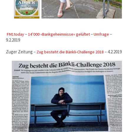
–
–
–
FM1today
14’000 «Bankgeheimnisse» gelüftet
Umfrage
9.2.2019
Zuger Zeitung –
– 4.2.2019
Zug besteht die Bänkli-Challenge 2018