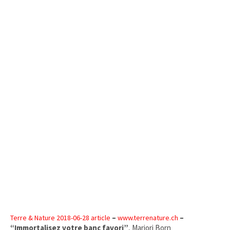
–
–
Terre & Nature 2018-06-28 article
www.terre
nature.ch
“Immortalisez votre banc favori”
, Marjori Born