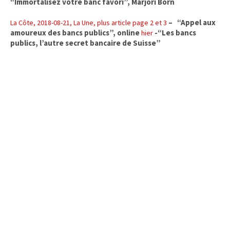
“Immortalisez votre banc favori”, Marjori Born
– “Appel aux
La Côte, 2018-08-21, La Une, plus article page 2 et 3
amoureux des bancs publics”, online
-“Les bancs
hier
publics, l’autre secret bancaire de Suisse”