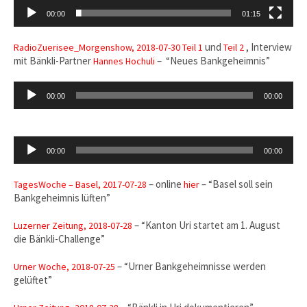
00:00
01:15
und
, Interview
RadioZuerisee_Morgenshow, 2018-07-30 Teil 1
Teil 2
mit Bänkli-Partner
– “Neues Bankgeheimnis”
Hannes Hochuli
Audio-
00:00
00:00
Player
Audio-
00:00
00:00
Player
– online
– “Basel soll sein
TagesWoche – Basel, 2017-07-28
hier
Bankgeheimnis lüften”
– “Kanton Uri startet am 1. August
Luzerner Zeitung, 2018-07-28
die Bänkli-Challenge”
– “Urner Bankgeheimnisse werden
Urner Woche, 2018-07-25
gelüftet”