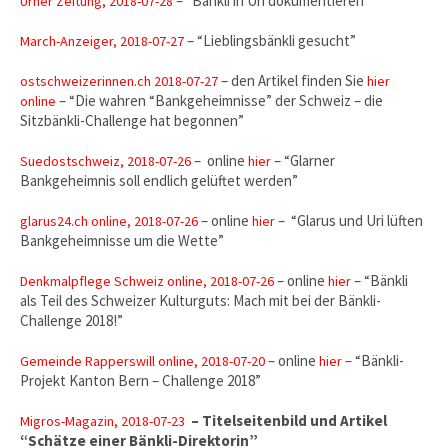
– “Bänkli in Uri dokumentieren”
Urner Zeitung, 2018-07-28
– “Lieblingsbänkli gesucht”
March-Anzeiger, 2018-07-27
– den Artikel finden Sie
ostschweizerinnen.ch 2018-07-27
hier
– “Die wahren “Bankgeheimnisse” der Schweiz – die
online
Sitzbänkli-Challenge hat begonnen”
– online
– “Glarner
Suedostschweiz, 2018-07-26
hier
Bankgeheimnis soll endlich gelüftet werden”
– online
– “Glarus und Uri lüften
glarus24.ch online, 2018-07-26
hier
Bankgeheimnisse um die Wette”
– online
– “Bänkli
Denkmalpflege Schweiz online, 2018-07-26
hier
als Teil des Schweizer Kulturguts: Mach mit bei der Bänkli-
Challenge 2018!”
– online
– “Bänkli-
Gemeinde Rapperswill online, 2018-07-20
hier
Projekt Kanton Bern – Challenge 2018”
– Titelseitenbild und Artikel
Migros-Magazin, 2018-07-23
“Schätze einer Bänkli-Direktorin”