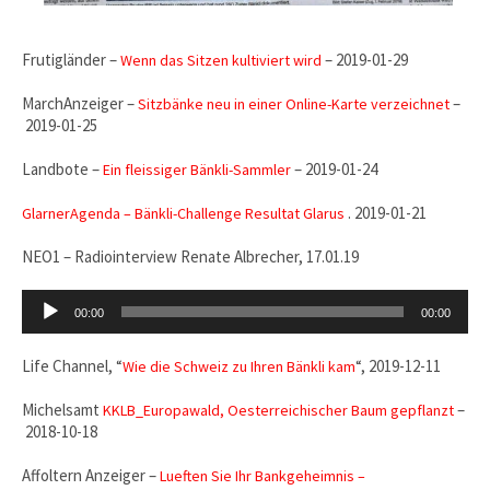
Frutigländer –
– 2019-01-29
Wenn das Sitzen kultiviert wird
MarchAnzeiger –
–
Sitzbänke neu in einer Online-Karte verzeichnet
2019-01-25
Landbote –
– 2019-01-24
Ein fleissiger Bänkli-Sammler
. 2019-01-21
GlarnerAgenda – Bänkli-Challenge Resultat Glarus
NEO1 – Radiointerview Renate Albrecher, 17.01.19
Audio-
00:00
00:00
Player
Life Channel, “
“, 2019-12-11
Wie die Schweiz zu Ihren Bänkli kam
Michelsamt
–
KKLB_Europawald, Oesterreichischer Baum gepflanzt
2018-10-18
Affoltern Anzeiger –
Lueften Sie Ihr Bankgeheimnis –