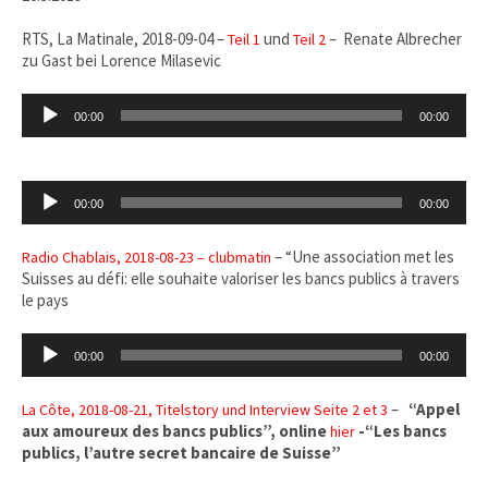
RTS, La Matinale, 2018-09-04 –
und
– Renate Albrecher
Teil 1
Teil 2
zu Gast bei Lorence Milasevic
Audio-
00:00
00:00
Player
Audio-
00:00
00:00
Player
– “Une association met les
Radio Chablais, 2018-08-23 – clubmatin
Suisses au défi: elle souhaite valoriser les bancs publics à travers
le pays
Audio-
00:00
00:00
Player
–
“Appel
La Côte, 2018-08-21,
Titelstory und Interview Seite 2 et 3
aux amoureux des bancs publics”, online
-“Les bancs
hier
publics, l’autre secret bancaire de Suisse”