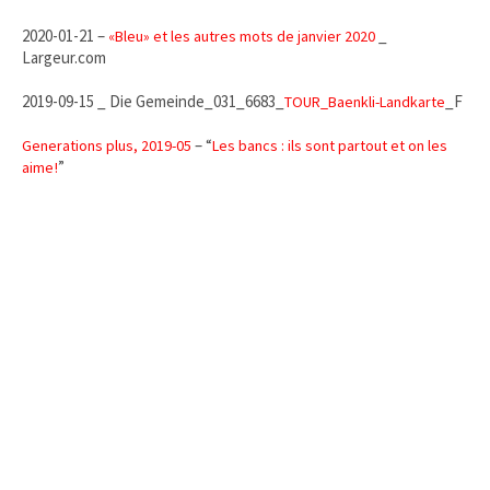
2020-01-21 –
_
«Bleu» et les autres mots de janvier 2020
Largeur.com
2019-09-15 _ Die Gemeinde_031_6683_
_F
TOUR_Baenkli-Landkarte
– “
Generations plus, 2019-05
Les bancs : ils sont partout et on les
”
aime !