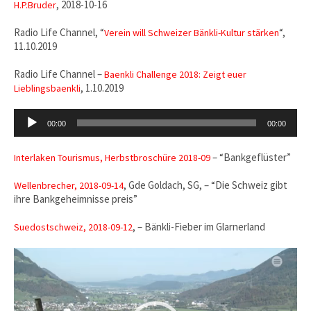
, 2018-10-16
H.P.Bruder
Radio Life Channel, “
“,
Verein will Schweizer Bänkli-Kultur stärken
11.10.2019
Radio Life Channel –
Baenkli Challenge 2018: Zeigt euer
, 1.10.2019
Lieblingsbaenkli
Audio-
00:00
00:00
Player
– “Bankgeflüster”
Interlaken Tourismus, Herbstbroschüre 2018-09
, Gde Goldach, SG, – “Die Schweiz gibt
Wellenbrecher, 2018-09-14
ihre Bankgeheimnisse preis”
, – Bänkli-Fieber im Glarnerland
Suedostschweiz, 2018-09-12
Video-
Player