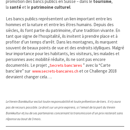
promotion des bancs publics en Suisse – dans le
tourisme
,
la
santé
et le
patrimoine culturel
.
Les bancs publics représentent un lien important entre les
hommes et la nature et entre les êtres humains. Depuis des
siècles, ils font partie du patrimoine, d’une tradition vivante. En
tant que signe de l‘hospitalité, ils invitent à prendre place et à
profiter d’un temps d‘arrêt. Dans les montagnes, ils marquent
souvent de beaux points de vue et des endroits idylliques. Malgré
leur importance pour les habitants, les visiteurs, les malades et
personnes avec mobilité réduite, ils ne sont pas encore
documentés. Le projet „
” avec la “Carte
Secrets banc‘aires
banc’aire” sur
et ce Challenge 2018
www.secrets-bancaires.ch
devraient changer cela….
Le Verein Bankkultur exclut toute responsabilité et toute prétention de tiers. Il n’y aura
pas de recours possible. Le droit sur un prix expirera, si l’email de la part du Verein
Bankkultur et/ou de ses partenaires concernant la transmission d’un prix resterait sans
réponse au bout de 3 mois.