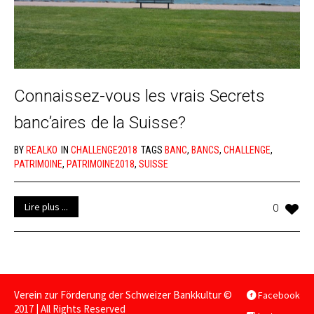
Connaissez-vous les vrais Secrets
banc’aires de la Suisse?
BY
REALKO
IN
CHALLENGE2018
TAGS
BANC
,
BANCS
,
CHALLENGE
,
PATRIMOINE
,
PATRIMOINE2018
,
SUISSE
Lire plus ...
0
Verein zur Förderung der Schweizer Bankkultur ©
Facebook
2017 | All Rights Reserved