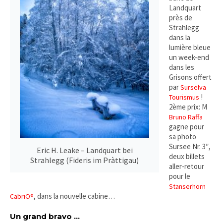
Landquart
près de
Strahlegg
dans la
lumière bleue
un week-end
dans les
Grisons offert
par
Surselva
!
Tourismus
2ème prix: M
Bruno Raffa
gagne pour
sa photo
Sursee Nr. 3″,
Eric H. Leake – Landquart bei
deux billets
Strahlegg (Fideris im Pràttigau)
aller-retour
pour le
Stanserhorn
, dans la nouvelle cabine…
CabriO®
Un grand bravo …