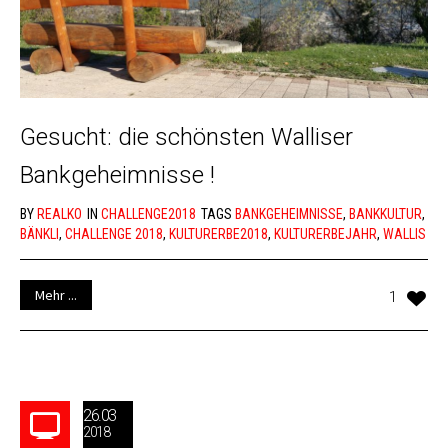
Gesucht: die schönsten Walliser
Bankgeheimnisse !
BY
REALKO
IN
CHALLENGE2018
TAGS
BANKGEHEIMNISSE
,
BANKKULTUR
,
BÄNKLI
,
CHALLENGE 2018
,
KULTURERBE2018
,
KULTURERBEJAHR
,
WALLIS
Mehr ...
1
26.03
2018