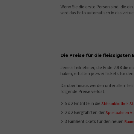
Wenn Sie die erste Person sind, die ei
wird das Foto automatisch in das virtue
Die Preise für die fleissigste
Jene 5 Teilnehmer, die Ende 2018 die m
haben, erhalten je zwei Tickets für de
Darüber hinaus werden unter allen Tei
folgende Preise verlost:
5 x 2 Eintritte in die
Stiftsbibliothek St
2 x 2 Bergfahrten der
Sportbahnen A
3 Familientickets für den neuen
Baum