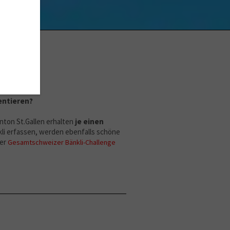
ung:
mentieren?
nton St.Gallen erhalten
je einen
kli erfassen, werden ebenfalls schöne
der
Gesamtschweizer Bänkli-Challenge