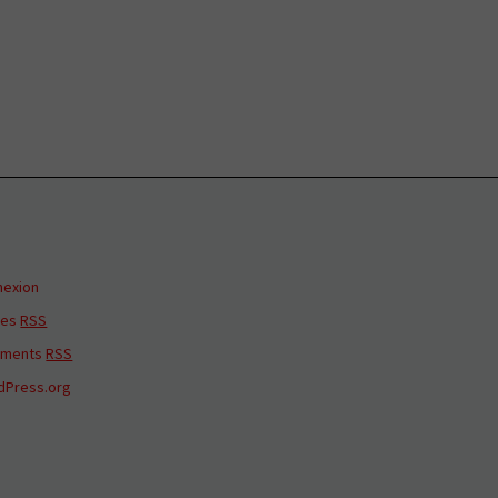
nexion
ies
RSS
ments
RSS
dPress.org