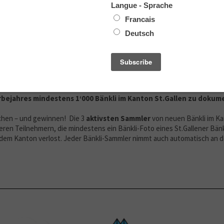
hallenge
ellt der
der Bevölkerung eine besondere Herausforder
Verein Bankkultur
rerbejahres mindestens 1‘000 Bänkli im Kanton St.Gallen zu doku
chen – und gewinnen! Die 3
aktivsten Sammler
von neuen Bänkli im Ka
teren Teilnehmern, die mindestens ein Bänkli-Foto eines St.Gallener Bän
 dem Kanton verlost. Jeder Bänkli-Sammler nimmt auch automatisch an 