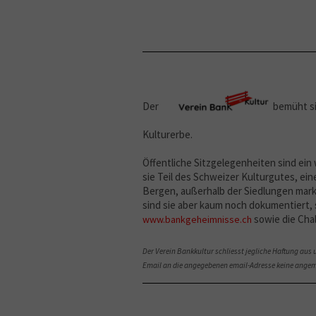
Der
bemüht si
Kulturerbe.
Öffentliche Sitzgelegenheiten sind ei
sie Teil des Schweizer Kulturgutes, ein
Bergen, außerhalb der Siedlungen marki
sind sie aber kaum noch dokumentiert, s
sowie die Cha
www.bankgeheimnisse.ch
Der Verein Bankkultur schliesst jegliche Haftung au
Email an die angegebenen email-Adresse keine angem