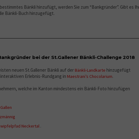
n bestimmtes Bänkli hinzufügt, werden Sie zum “Bankgründer”. Gibt es Ih
lle Bänkli-Buch hinzugefügt.
n Bankgründer bei der St.Gallener Bänkli-Challenge 2018
eisten neuen St.Gallener Bänkli auf der
hinzugefügt
Bänkli-Landkarte
n interaktiven Erlebnis-Rundgang in
.
Maestrani’s Chocolarium
lnehmern, welche im Kanton mindestens ein Bänkli-Foto hinzufügen
.Gallen
tzmännig
.
wipfelpfad Neckertal