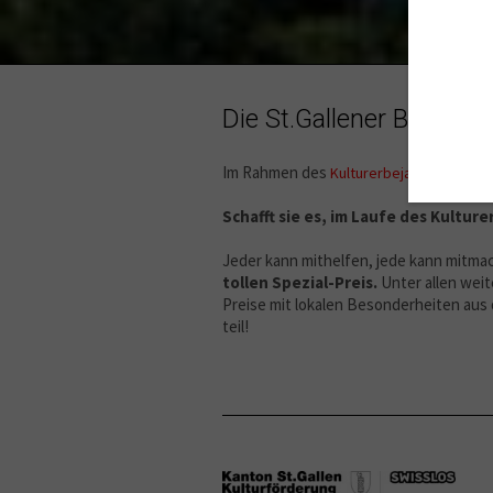
Die St.Gallener Bänkli-C
Im Rahmen des
st
Kulturerbejahres 2018
Schafft sie es, im Laufe des Kultu
Jeder kann mithelfen, jede kann mitma
tollen Spezial-Preis.
Unter allen wei
Preise mit lokalen Besonderheiten aus
teil!