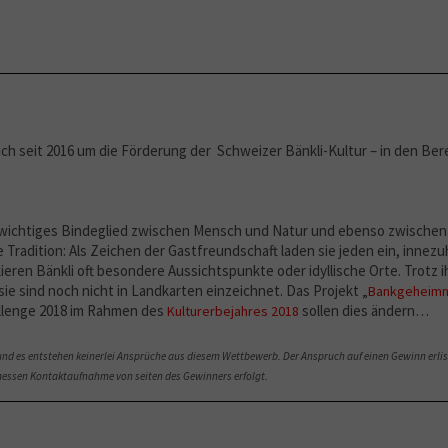
ch seit 2016 um die Förderung der Schweizer Bänkli-Kultur – in den Be
n wichtiges Bindeglied zwischen Mensch und Natur und ebenso zwische
e Tradition: Als Zeichen der Gastfreundschaft laden sie jeden ein, innez
eren Bänkli oft besondere Aussichtspunkte oder idyllische Orte. Trotz i
ie sind noch nicht in Landkarten einzeichnet. Das Projekt „
Bankgeheimn
llenge 2018 im Rahmen des
sollen dies ändern…
Kulturerbejahres 2018
s und es entstehen keinerlei Ansprüche aus diesem Wettbewerb. Der Anspruch auf einen Gewinn erl
essen Kontaktaufnahme von seiten des Gewinners erfolgt.